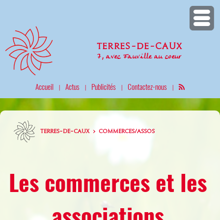
Terres-de-Caux
7, avec Fauville au coeur
Accueil
Actus
Publicités
Contactez-nous
|
|
|
|
TERRES-DE-CAUX > COMMERCES/ASSOS
Les commerces et les
associations