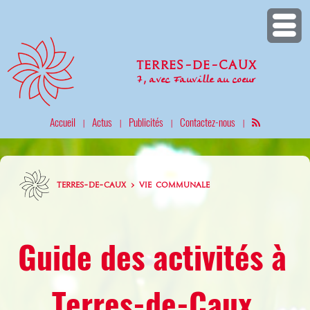
Terres-de-Caux
7, avec Fauville au coeur
Accueil
Actus
Publicités
Contactez-nous
|
|
|
|
TERRES-DE-CAUX > VIE COMMUNALE
Guide des activités à
Terres-de-Caux