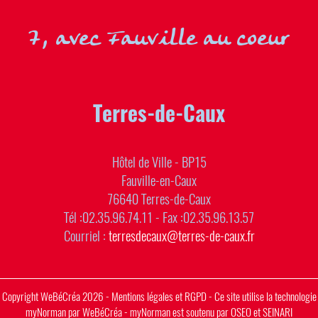
7, avec Fauville au coeur
Terres-de-Caux
Hôtel de Ville - BP15
Fauville-en-Caux
76640 Terres-de-Caux
Tél :02.35.96.74.11 - Fax :02.35.96.13.57
Courriel :
terresdecaux@terres-de-caux.fr
Copyright
WeBéCréa
2026 -
Mentions légales et RGPD
- Ce site utilise la technologie
myNorman
par
WeBéCréa
- myNorman est soutenu par
OSEO
et
SEINARI