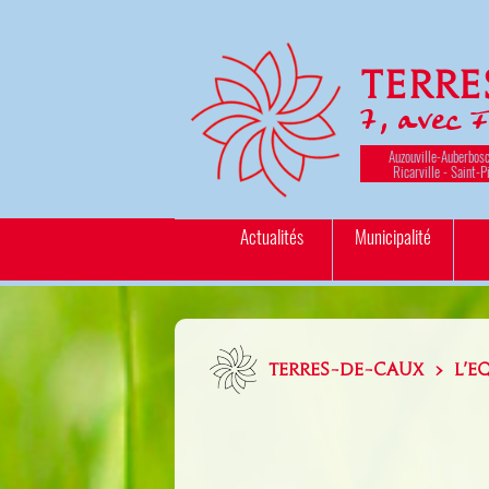
Terr
7, avec 
Auzouville-Auberbosc
Ricarville - Saint-P
Actualités
Municipalité
TERRES-DE-CAUX > L'E