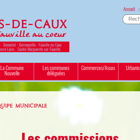
Accueil
|
es-de-Caux
Fauville au coeur
 - Bennetot - Bermonville - Fauville-en-Caux
ierre-Lavis - Sainte-Marguerite-sur-Fauville
La Commune
Les communes
Commerces/Assos
Urbani
Nouvelle
déléguées
QUIPE MUNICIPALE
Les commissions