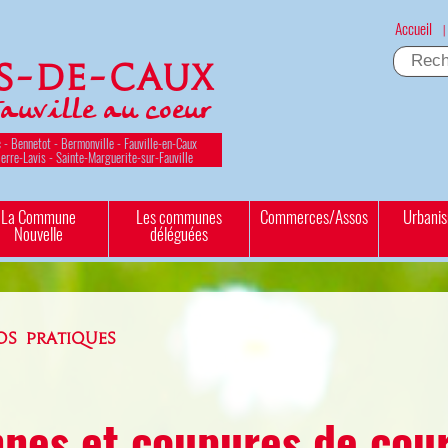
Accueil
|
es-de-Caux
Fauville au coeur
 - Bennetot - Bermonville - Fauville-en-Caux
ierre-Lavis - Sainte-Marguerite-sur-Fauville
La Commune
Les communes
Commerces/Assos
Urbani
Nouvelle
déléguées
OS PRATIQUES
nes et coupures de cou