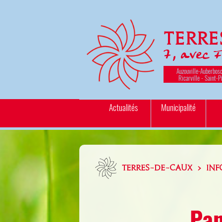
Terr
7, avec 
Auzouville-Auberbosc
Ricarville - Saint-P
Actualités
Municipalité
TERRES-DE-CAUX > INF
Pan