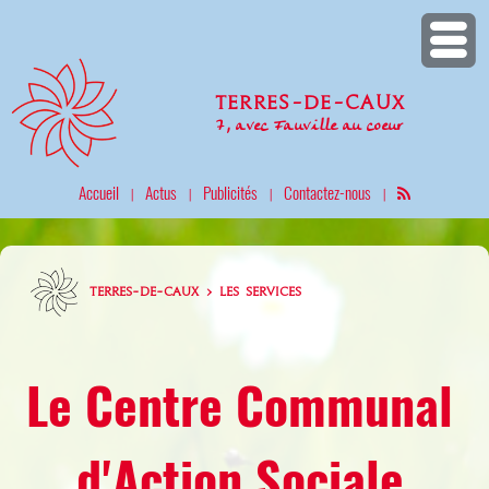
Terres-de-Caux
7, avec Fauville au coeur
Accueil
Actus
Publicités
Contactez-nous
|
|
|
|
TERRES-DE-CAUX > LES SERVICES
Le Centre Communal
d'Action Sociale