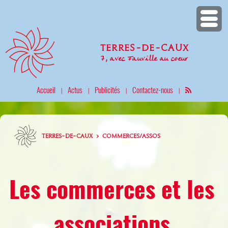
Terres-de-Caux
7, avec Fauville au coeur
Accueil
Actus
Publicités
Contactez-nous
|
|
|
|
TERRES-DE-CAUX > COMMERCES/ASSOS
Les commerces et les
associations