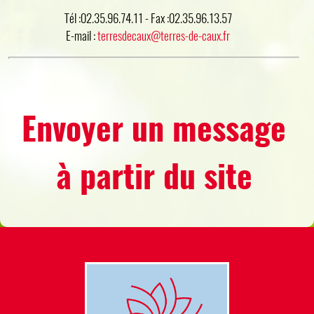
Tél :02.35.96.74.11 - Fax :02.35.96.13.57
E-mail :
terresdecaux@terres-de-caux.fr
Envoyer un message
à partir du site