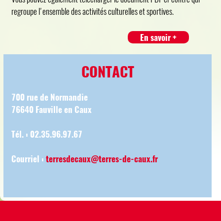
regroupe l'ensemble des activités culturelles et sportives.
En savoir +
CONTACT
700 rue de Normandie
76640 Fauville en Caux
Tél. : 02.35.96.97.67
Courriel :
terresdecaux@terres-de-caux.fr