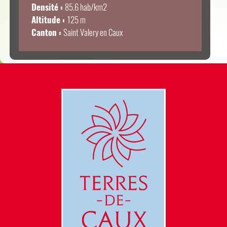
Densité :
85.6 hab/km
2
Altitude :
125 m
Canton :
Saint Valery en Caux