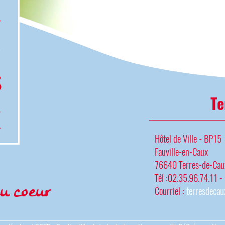
Te
Hôtel de Ville - BP15
Fauville-en-Caux
76640 Terres-de-Cau
Tél :02.35.96.74.11 -
u coeur
Courriel :
terresdecau