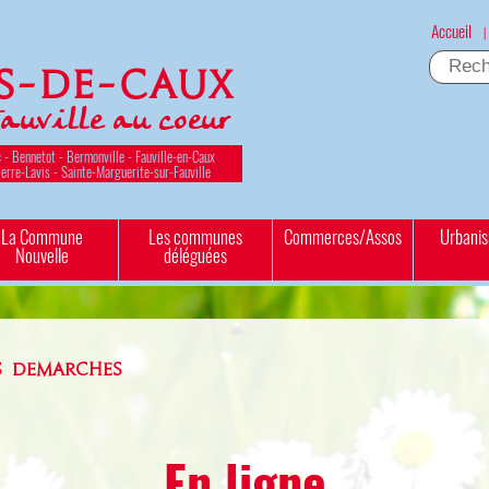
Accueil
|
es-de-Caux
Fauville au coeur
 - Bennetot - Bermonville - Fauville-en-Caux
ierre-Lavis - Sainte-Marguerite-sur-Fauville
La Commune
Les communes
Commerces/Assos
Urbani
Nouvelle
déléguées
S DEMARCHES
En ligne