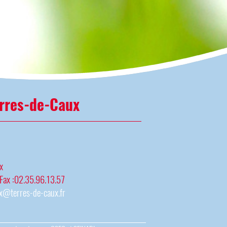
rres-de-Caux
x
 Fax :02.35.96.13.57
x@terres-de-caux.fr