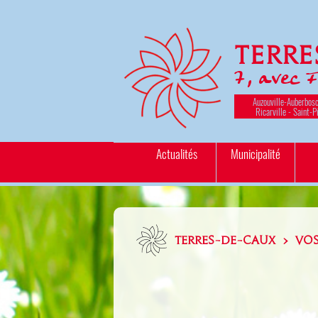
Terr
7, avec 
Auzouville-Auberbosc
Ricarville - Saint-P
Actualités
Municipalité
TERRES-DE-CAUX > VO