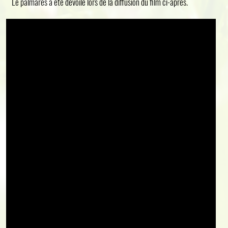
Le palmarès a été dévoilé lors de la diffusion du film ci-après.