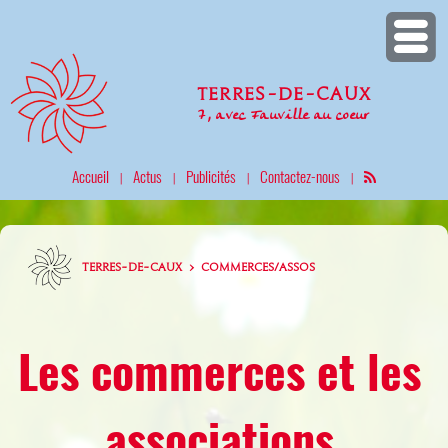
Terres-de-Caux
7, avec Fauville au coeur
Accueil
Actus
Publicités
Contactez-nous
|
|
|
|
TERRES-DE-CAUX > COMMERCES/ASSOS
Les commerces et les
associations