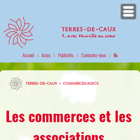
Terres-de-Caux
7, avec Fauville au coeur
Accueil
Actus
Publicités
Contactez-nous
|
|
|
|
TERRES-DE-CAUX > COMMERCES/ASSOS
Les commerces et les
associations