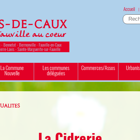
Accueil
|
es-de-Caux
Fauville au coeur
 - Bennetot - Bermonville - Fauville-en-Caux
ierre-Lavis - Sainte-Marguerite-sur-Fauville
La Commune
Les communes
Commerces/Assos
Urbani
Nouvelle
déléguées
UALITES
La Cidrerie