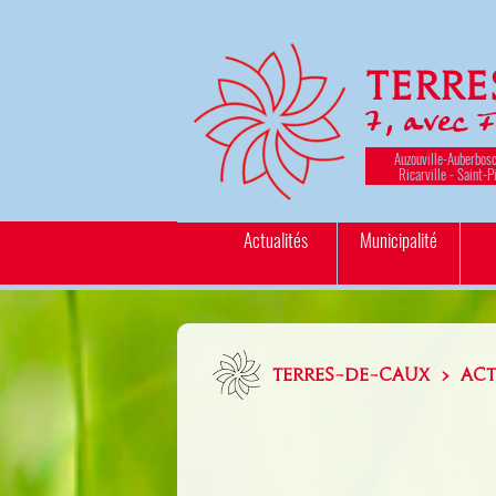
Terr
7, avec 
Auzouville-Auberbosc
Ricarville - Saint-P
Actualités
Municipalité
TERRES-DE-CAUX > ACT