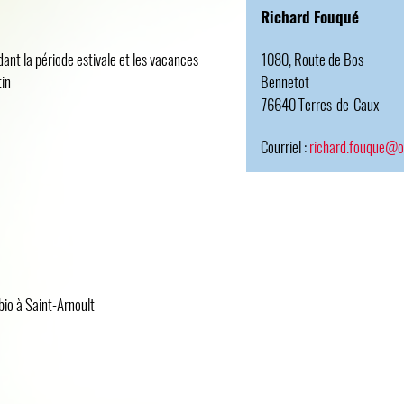
Richard Fouqué
ant la période estivale et les vacances
1080, Route de Bos
in
Bennetot
76640 Terres-de-Caux
Courriel :
richard.fouque@o
io à Saint-Arnoult